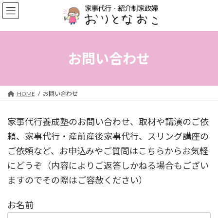
コ
ナ
ン
ビ
テ
ゲ
ン
ー
ツ
シ
へ
ョ
お問い合わせ
ス
ン
キ
に
ッ
移
プ
動
HOME
お問い合わせ
家事代行養成塾のお問い合わせ、取材や講演のご依
頼、家事代行・産前産後家事代行、スリング講座の
ご依頼など、お申込みやご質問はこちらからお気軽
にどうぞ（内容によりご返答しかねる場合もござい
ますのでその際はご容赦ください）
お名前