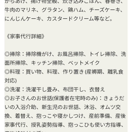
からあげ、揚げ物全般、炊き込みごはん、春巻き、
牛肉のマリネ、グラタン、鶏ハム、チーズケーキ、
にんじんケーキ、カスタードクリーム等など。
《家事代行詳細》
◎掃除：掃除機がけ、お風呂掃除、トイレ掃除、洗
面所掃除、キッチン掃除、ベットメイク
◎料理：買い物、料理、作り置き (産褥期、離乳食
対応)
◎洗濯：洗濯干し畳み、布団干し、衣替え
◎お子さんのお世話(保護者在宅時のみ)：きょうだ
いの入浴介助、新生児のお世話、沐浴、オムツ交
換、着替え、抱っこや寝かしつけ、産前準備、産後
家事代行、授乳姿勢指導、抱っこひも使い方指導、