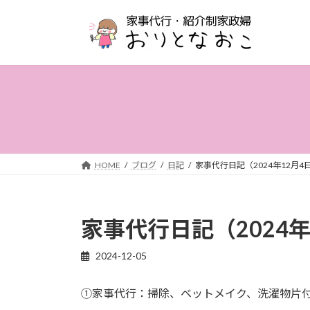
コ
ナ
ン
ビ
テ
ゲ
ン
ー
ツ
シ
へ
ョ
ス
ン
キ
に
ッ
移
プ
動
HOME
ブログ
日記
家事代行日記（2024年12月4
家事代行日記（2024年
2024-12-05
①家事代行：掃除、ベットメイク、洗濯物片