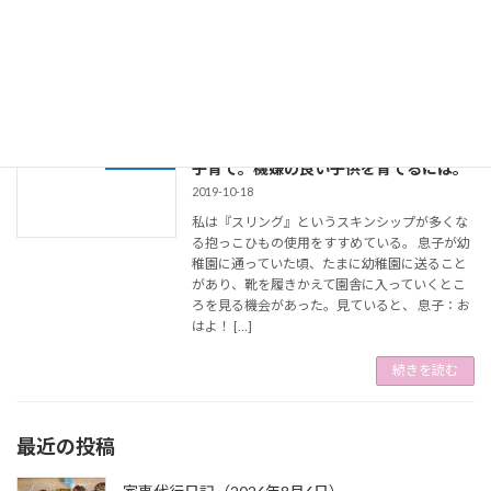
カジです。私は母の仕事についてあまり知りま
せん。だから小学校最後の夏休みを使って母の
仕事につ […]
続きを読む
スキンシップの多い子育ては機嫌の良い
スリング
子育て。機嫌の良い子供を育てるには。
2019-10-18
私は『スリング』というスキンシップが多くな
る抱っこひもの使用をすすめている。 息子が幼
稚園に通っていた頃、たまに幼稚園に送ること
があり、靴を履きかえて園舎に入っていくとこ
ろを見る機会があった。見ていると、 息子：お
はよ！ […]
続きを読む
最近の投稿