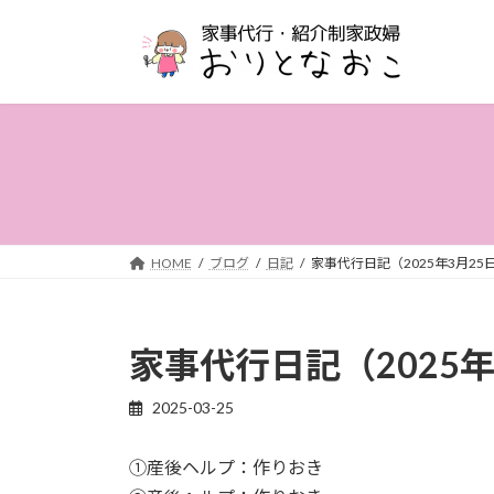
コ
ナ
ン
ビ
テ
ゲ
ン
ー
ツ
シ
へ
ョ
ス
ン
キ
に
ッ
移
プ
動
HOME
ブログ
日記
家事代行日記（2025年3月25
家事代行日記（2025年
2025-03-25
①産後ヘルプ：作りおき