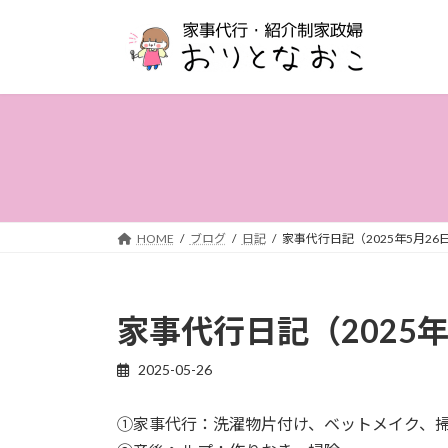
コ
ナ
ン
ビ
テ
ゲ
ン
ー
ツ
シ
へ
ョ
ス
ン
キ
に
ッ
移
プ
動
HOME
ブログ
日記
家事代行日記（2025年5月26
家事代行日記（2025年
2025-05-26
①家事代行：洗濯物片付け、ベットメイク、