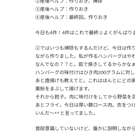
②産後ヘルプ：作りおき、掃除
③産後ヘルプ：作りおき
④産後ヘルプ：最終回。作りおき
今日も4件！4件はこれで最終☺よくがんばり
②ではいつも掃除もするんだけど、今日は作
ながら作りました。私が作るハンバーグはや
なんでなの？？と。茹で焼きしてるからかな
ハンバーグの味付けはひき肉200グラムに対
あと唐揚げも教えてと。これはほんとにどの
栗粉をまぶして揚げます。
それから餃子。肉に味付けをしてから野菜を
あとフライ。今日は厚い豚ロース肉。衣をつ
いんだ〜
と言ってました。
普段意識していないけど、誰かに説明しなが