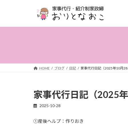
コ
ナ
ン
ビ
テ
ゲ
ン
ー
ツ
シ
へ
ョ
ス
ン
キ
に
ッ
移
プ
動
HOME
ブログ
日記
家事代行日記（2025年10月2
家事代行日記（2025年
2025-10-28
①産後ヘルプ：作りおき