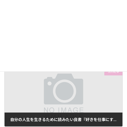
前の記事
『ほめても何も出ませんよ』は、いい女の切り返しなのか
2018-01-14
次の記事
自分の人生を生きるために読みたい良書『好きを仕事にする独立起業の教科書：著かさこ 無料配布』