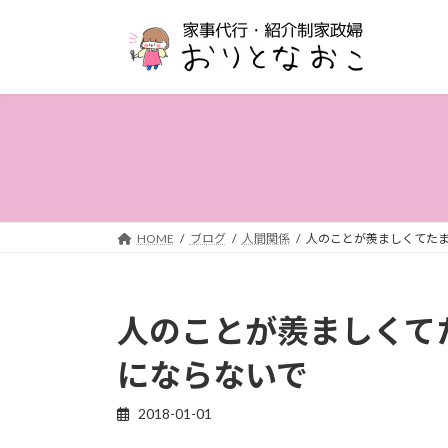
コ
ナ
ン
ビ
テ
ゲ
ン
ー
ツ
シ
へ
ョ
ス
ン
キ
に
ッ
移
プ
動
HOME
ブログ
人間関係
人のことが羨ましくてた
人のことが羨ましくて
にならないで
2018-01-01