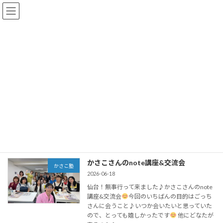
コ
ナ
ン
ビ
テ
ゲ
ン
ー
ツ
シ
へ
ョ
ブログ
ス
ン
キ
に
ッ
移
プ
動
HOME
ブログ
かさこ
かさこ
かさこさんのnote講座&交流会
かさこ塾
2026-06-18
仙台！無事行って来ました♪かさこさんのnote
講座&交流会
今回のいちばんの目的はごっち
さんに会うこと♪いつか会いたいと思っていた
ので、とっても嬉しかったです
他にどなたが