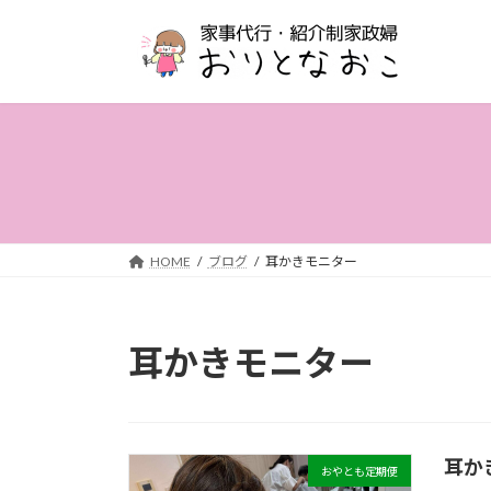
コ
ナ
ン
ビ
テ
ゲ
ン
ー
ツ
シ
へ
ョ
ス
ン
キ
に
ッ
移
プ
動
HOME
ブログ
耳かきモニター
耳かきモニター
耳か
おやとも定期便