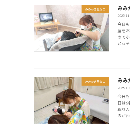
みみ
みみかき屋なこ
2025-11
今日も
屋をお
のでホ
と☺そし
みみ
みみかき屋なこ
2025-10
今日も
日は6
取り入
のがわか