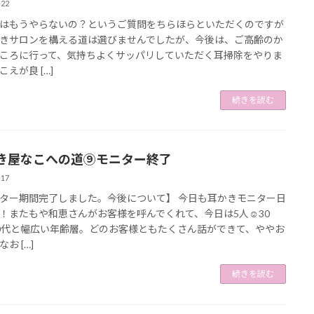
-22
はもうやらないの？というご質問をちらほらといただくのですが
きサロンを構える道は選びませんでしたが、今後は、ご高齢のか
ころに行って、気持ちよくサッパリしていただく耳掃除をやりま
えが良 […]
続きを読む
き屋なこへの道⑨モニター終了
-17
ター期間完了しました。今後について】 今日も耳かきモニター日
！またもや和恵さんがお客様を呼んでくれて、今日は5人☺30
0代と幅広い年齢層。どのお客様ともたくさん話ができて、ややお
お […]
続きを読む