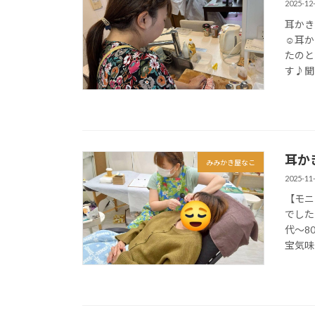
2025-12
耳かき
☺耳か
たのと
す♪聞こ
耳か
みみかき屋なこ
2025-11
【モニ
でした
代〜8
宝気味な