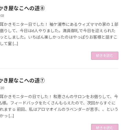
かき屋なこへの道⑧
-03
耳かきモニター日でした！ 袖ケ浦市にあるウィズママの家の１部
借りして、今日は6人やりました。満員御礼で今日を迎えられた
ッとしました。いちばん楽しかったのはやっぱりお客様と話すこ
て室 […]
続きを読む
かき屋なこへの道⑦
-20
耳かきモニターの日でした！ 和恵さんのサロンをお借りして、今
名様。フィードバックをたくさんもらえたので、次回からすぐに
れます☺ 前回、私はアロマオイルのラベンダーが苦手、、という
っ […]
続きを読む