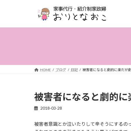
コ
ナ
ン
ビ
テ
ゲ
ン
ー
ツ
シ
へ
ョ
ス
ン
キ
に
ッ
移
プ
動
HOME
ブログ
日記
被害者になると劇的に楽だが
被害者になると劇的に
2018-03-28
被害者意識とか泣いたりして辛そうにするの