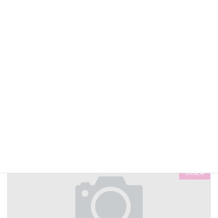
コメントを残す
コメントを投稿するには
ログイン
してください。
前の記事
【出張実績】千葉県鎌ヶ谷市６ヶ月の女の子
2022-09-18
次の記事